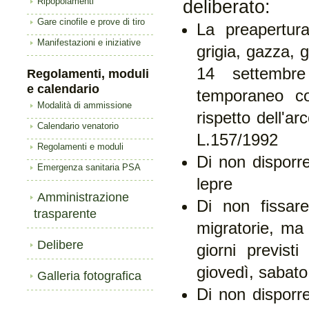
Ripopolamenti
deliberato:
Gare cinofile e prove di tiro
La preapertur
Manifestazioni e iniziative
grigia, gazza, g
14 settembr
Regolamenti, moduli
e calendario
temporaneo co
Modalità di ammissione
rispetto dell'a
Calendario venatorio
L.157/1992
Regolamenti e moduli
Di non disporre 
Emergenza sanitaria PSA
lepre
Amministrazione
Di non fissare
trasparente
migratorie, ma 
Delibere
giorni previst
giovedì, sabat
Galleria fotografica
Di non disporre 