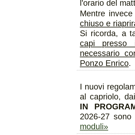
l'orario del mat
Mentre invece
chiuso e riaprir
Si ricorda, a t
capi presso 
necessario con
Ponzo Enrico
.
I nuovi regolam
al capriolo, da
IN PROGRA
2026-27 sono d
moduli»