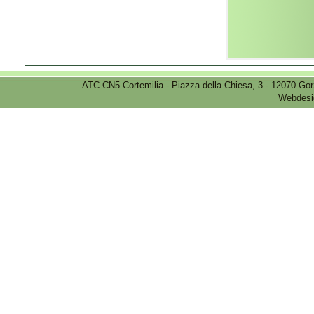
ATC CN5 Cortemilia - Piazza della Chiesa, 3 - 12070 Go
Webdesi