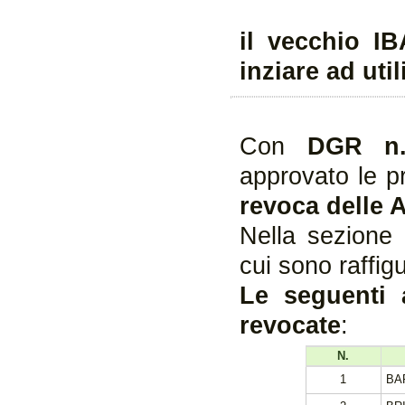
il vecchio I
inziare ad uti
Con
DGR n.
approvato le p
revoca delle 
Nella sezione 
cui sono raffig
Le seguenti 
revocate
:
N.
1
BA