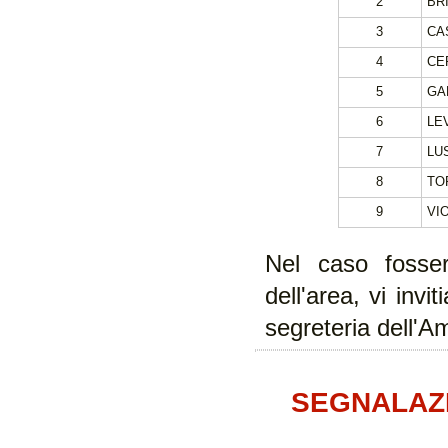
2
BR
3
CA
4
CE
5
GA
6
LE
7
LU
8
TO
9
VI
Nel caso fosser
dell'area, vi inv
segreteria dell'A
SEGNALAZ