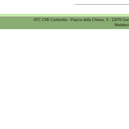
ATC CN5 Cortemilia - Piazza della Chiesa, 3 - 12070 Go
Webdesi