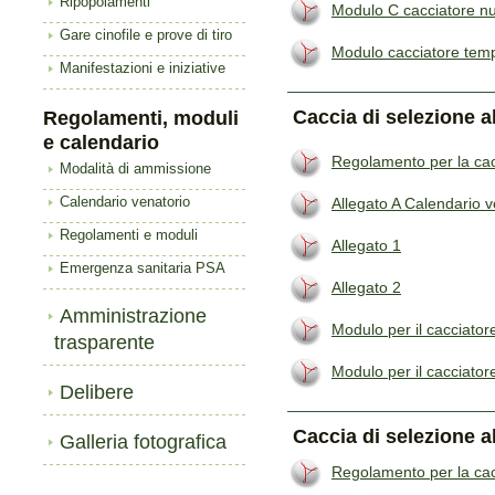
Ripopolamenti
Modulo C cacciatore 
Gare cinofile e prove di tiro
Modulo cacciatore tem
Manifestazioni e iniziative
Caccia di selezione a
Regolamenti, moduli
e calendario
Regolamento per la cac
Modalità di ammissione
Allegato A Calendario v
Calendario venatorio
Regolamenti e moduli
Allegato 1
Emergenza sanitaria PSA
Allegato 2
Amministrazione
Modulo per il cacciator
trasparente
Modulo per il cacciato
Delibere
Caccia di selezione a
Galleria fotografica
Regolamento per la cac